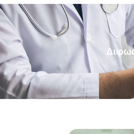
Διφωσ