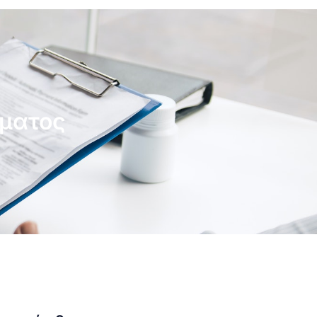
όματος