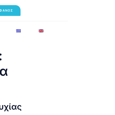
ΈΦΑΝΟΣ
:
ρα
υχίας