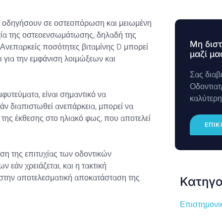
 να οδηγήσουν σε οστεοπόρωση και μειωμένη
υχία της οστεοενσωμάτωσης, δηλαδή της
Μη διστ
. Ανεπαρκείς ποσότητες βιταμίνης D μπορεί
μαζί μα
ι για την εμφάνιση λοιμώξεων και
Σας διαβ
Οδοντιατρ
φυτεύματα, είναι σημαντικό να
καλύτερη
Εάν διαπιστωθεί ανεπάρκεια, μπορεί να
της έκθεσης στο ηλιακό φως, που αποτελεί
ΕΠΙΚ
ιση της επιτυχίας των οδοντικών
άν χρειάζεται, και η τακτική
στην αποτελεσματική αποκατάσταση της
Κατηγο
Επιστημονι