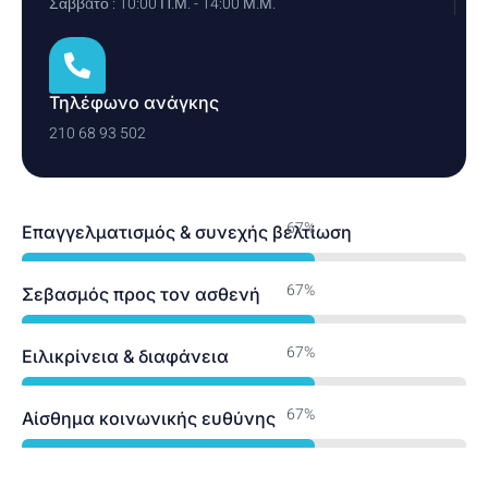
Σάββατο : 10:00 Π.Μ. - 14:00 Μ.Μ.
Τηλέφωνο ανάγκης
210 68 93 502
100%
Επαγγελματισμός & συνεχής βελτίωση
100%
Σεβασμός προς τον ασθενή
100%
Ειλικρίνεια & διαφάνεια
100%
Αίσθημα κοινωνικής ευθύνης