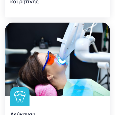
και ρητίνης
Λεύκανση